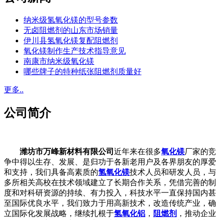
纳米级氢氧化镁的型号参数
无卤阻燃剂的山东市场销量
伊川县氢氧化镁复配阻燃剂
氧化镁制作生产技术指导意见
南康市纳米级氧化镁
哪些牌子的特种纸张阻燃剂质量好
更多..
公司简介
潍坊市万峰新材料有限公司
近年来在很多
氧化镁
厂家的竞
争中得以生存、发展、是归功于各新老用户及各界朋友的厚爱
和支持，我们具备高素质的
氢氧化镁
技术人员和研发人员，与
多所相关高校在技术领域建立了长期合作关系，凭借完善的制
度和对科研资源的持续、有力投入，科技水平一直保持国内甚
至国际优良水平，我们致力于用高新技术，改造传统产业，确
立国际化发展战略，继续扎根于
氢氧化铝
，
阻燃剂
，推动企业