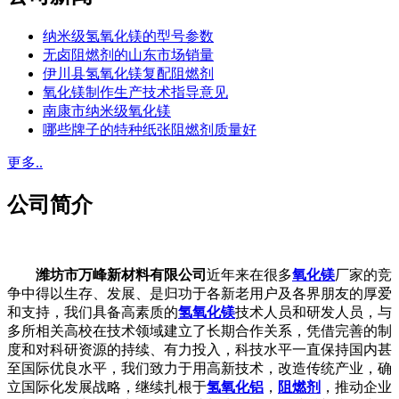
纳米级氢氧化镁的型号参数
无卤阻燃剂的山东市场销量
伊川县氢氧化镁复配阻燃剂
氧化镁制作生产技术指导意见
南康市纳米级氧化镁
哪些牌子的特种纸张阻燃剂质量好
更多..
公司简介
潍坊市万峰新材料有限公司
近年来在很多
氧化镁
厂家的竞
争中得以生存、发展、是归功于各新老用户及各界朋友的厚爱
和支持，我们具备高素质的
氢氧化镁
技术人员和研发人员，与
多所相关高校在技术领域建立了长期合作关系，凭借完善的制
度和对科研资源的持续、有力投入，科技水平一直保持国内甚
至国际优良水平，我们致力于用高新技术，改造传统产业，确
立国际化发展战略，继续扎根于
氢氧化铝
，
阻燃剂
，推动企业