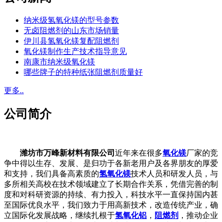
纳米级氢氧化镁的型号参数
无卤阻燃剂的山东市场销量
伊川县氢氧化镁复配阻燃剂
氧化镁制作生产技术指导意见
南康市纳米级氧化镁
哪些牌子的特种纸张阻燃剂质量好
更多..
公司简介
潍坊市万峰新材料有限公司
近年来在很多
氧化镁
厂家的竞
争中得以生存、发展、是归功于各新老用户及各界朋友的厚爱
和支持，我们具备高素质的
氢氧化镁
技术人员和研发人员，与
多所相关高校在技术领域建立了长期合作关系，凭借完善的制
度和对科研资源的持续、有力投入，科技水平一直保持国内甚
至国际优良水平，我们致力于用高新技术，改造传统产业，确
立国际化发展战略，继续扎根于
氢氧化铝
，
阻燃剂
，推动企业