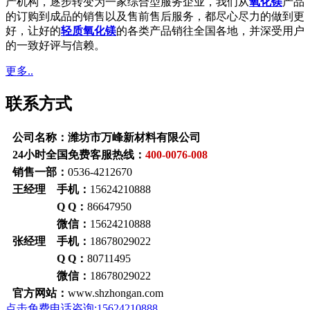
产机构，逐步转变为一家综合型服务企业，我们从
氧化镁
产品
的订购到成品的销售以及售前售后服务，都尽心尽力的做到更
好，让好的
轻质氧化镁
的各类产品销往全国各地，并深受用户
的一致好评与信赖。
更多..
联系方式
公司名称：潍坊市万峰新材料有限公司
24小时全国免费客服热线：
400-0076-008
销售一部：
0536-4212670
王经理 手机：
15624210888
Q Q：
86647950
微信：
15624210888
张经理 手机：
18678029022
Q Q：
80711495
微信：
18678029022
官方网站：
www.shzhongan.com
点击免费电话咨询:15624210888