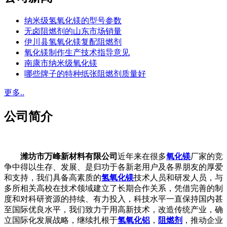
纳米级氢氧化镁的型号参数
无卤阻燃剂的山东市场销量
伊川县氢氧化镁复配阻燃剂
氧化镁制作生产技术指导意见
南康市纳米级氧化镁
哪些牌子的特种纸张阻燃剂质量好
更多..
公司简介
潍坊市万峰新材料有限公司
近年来在很多
氧化镁
厂家的竞
争中得以生存、发展、是归功于各新老用户及各界朋友的厚爱
和支持，我们具备高素质的
氢氧化镁
技术人员和研发人员，与
多所相关高校在技术领域建立了长期合作关系，凭借完善的制
度和对科研资源的持续、有力投入，科技水平一直保持国内甚
至国际优良水平，我们致力于用高新技术，改造传统产业，确
立国际化发展战略，继续扎根于
氢氧化铝
，
阻燃剂
，推动企业