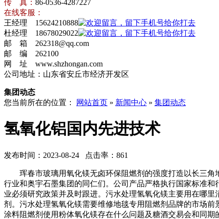
传 真：
86-0536-4287227
在线客服：
王经理 15624210888
杜经理 18678029022
邮 箱 262318@qq.com
邮 编 262100
网 址 www.shzhongan.com
公司地址：山东省安丘市经济开发区
集团动态
您当前所在的位置：
网站首页
»
新闻中心
»
集团动态
氢氧化铝国内先进技术
发布时间：2023-08-24 点击率：861
珲春市玻璃用氧化镁无卤环保阻燃剂的强度打造以长三角地
行业和奥宇石墨集团的同仁们。公司产品严格执行国家标准和
业必须研究政策并及时跟进。污水处理氢氧化镁主要用在哪里
剂。污水处理氢氧化镁需要维修地毯专用阻燃剂品牌的市场前
涂料阻燃剂使用粉体氧化镁存在什么问题及糖酒交易会和同期的