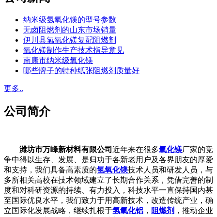
纳米级氢氧化镁的型号参数
无卤阻燃剂的山东市场销量
伊川县氢氧化镁复配阻燃剂
氧化镁制作生产技术指导意见
南康市纳米级氧化镁
哪些牌子的特种纸张阻燃剂质量好
更多..
公司简介
潍坊市万峰新材料有限公司
近年来在很多
氧化镁
厂家的竞
争中得以生存、发展、是归功于各新老用户及各界朋友的厚爱
和支持，我们具备高素质的
氢氧化镁
技术人员和研发人员，与
多所相关高校在技术领域建立了长期合作关系，凭借完善的制
度和对科研资源的持续、有力投入，科技水平一直保持国内甚
至国际优良水平，我们致力于用高新技术，改造传统产业，确
立国际化发展战略，继续扎根于
氢氧化铝
，
阻燃剂
，推动企业