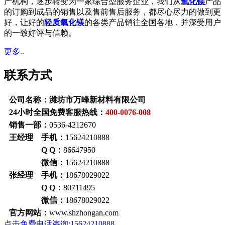
产机构，逐步转变为一家综合型服务企业，我们从
氧化镁
产品
的订购到成品的销售以及售前售后服务，都尽心尽力的做到更
好，让好的
轻质氧化镁
的各类产品销往全国各地，并深受用户
的一致好评与信赖。
更多..
联系方式
公司名称：潍坊市万峰新材料有限公司
24小时全国免费客服热线：
400-0076-008
销售一部：
0536-4212670
王经理 手机：
15624210888
Q Q：
86647950
微信：
15624210888
张经理 手机：
18678029022
Q Q：
80711495
微信：
18678029022
官方网站：
www.shzhongan.com
点击免费电话咨询:15624210888