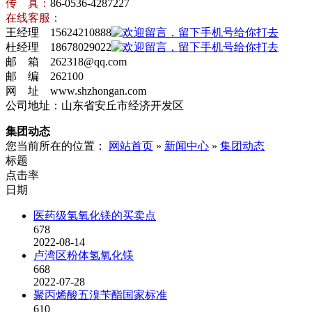
传 真：
86-0536-4287227
在线客服：
王经理 15624210888
杜经理 18678029022
邮 箱 262318@qq.com
邮 编 262100
网 址 www.shzhongan.com
公司地址：山东省安丘市经济开发区
集团动态
您当前所在的位置：
网站首页
»
新闻中心
»
集团动态
标题
点击率
日期
医药级氢氧化镁的买卖点
678
2022-08-14
卢湾区粉体氢氧化镁
668
2022-07-28
聚丙烯酸五溴苄酯国家标准
610